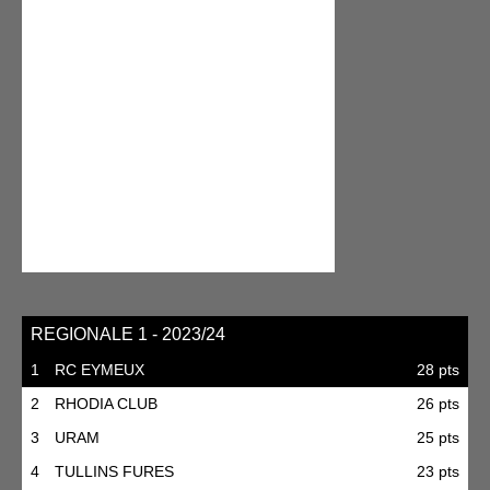
REGIONALE 1 - 2023/24
1
RC EYMEUX
28 pts
2
RHODIA CLUB
26 pts
3
URAM
25 pts
4
TULLINS FURES
23 pts