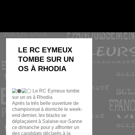
LE RC EYMEUX
TOMBE SUR UN
OS À RHODIA
Le RC Eymeux tombe
sur un os à Rhodia
Après la très belle ouverture de
championnat à domicile le week-
end dernier, les blacks se
déplaçaient à Salaise-sur-Sanne
ce dimanche pour y affronter un
des candidats déclarés à la