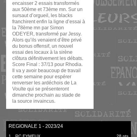
encaisser 2 essais transformés
aux 50ème et 73ème mn. Sur un
sursaut d’orgueil, les blacks
franchirent enfin la ligne d’essai à
la 78ème mn par Simon
ODEYER, transformé par Jessy.
Alors qu’ils venaient d’être privé
du bonus offensif, un nouvel
essai des locaux à la sirène
clôtura définitivement les débats.
Score Final : 37/13 pour Rhodia.
Il va y avoir beaucoup de travail
cette semaine pour espérer
renverser les ardéchois de La
Voulte qui se présenteront
dimanche prochain au stade de
la source invaincus.
REGIONALE 1 - 2023/24
1
RC EYMEUX
28 pts