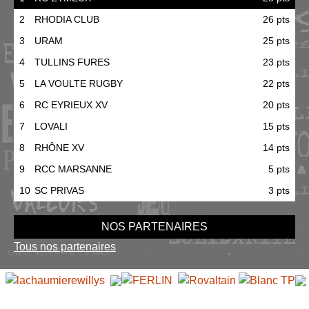
2
RHODIA CLUB
26 pts
3
URAM
25 pts
4
TULLINS FURES
23 pts
5
LA VOULTE RUGBY
22 pts
6
RC EYRIEUX XV
20 pts
7
LOVALI
15 pts
8
RHÔNE XV
14 pts
9
RCC MARSANNE
5 pts
10
SC PRIVAS
3 pts
NOS PARTENAIRES
Tous nos partenaires