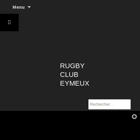
Aller
Menu
au
contenu
RUGBY
CLUB
EYMEUX
Rechercher :