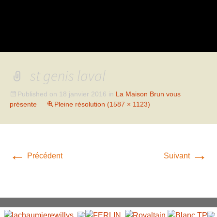
st genis laval
Published on
18 janvier 2016
in
La Maison Brun vous
présente
Pleine résolution (1587 × 1123)
←
→
Précédent
Suivant