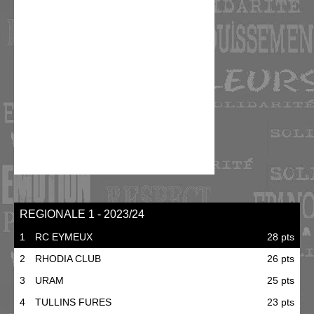
REGIONALE 1 - 2023/24
1
RC EYMEUX
28 pts
2
RHODIA CLUB
26 pts
3
URAM
25 pts
4
TULLINS FURES
23 pts