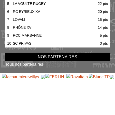
5
LA VOULTE RUGBY
22 pts
6
RC EYRIEUX XV
20 pts
7
LOVALI
15 pts
8
RHÔNE XV
14 pts
9
RCC MARSANNE
5 pts
10
SC PRIVAS
3 pts
NOS PARTENAIRES
Tous nos partenaires