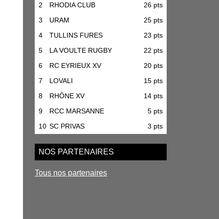
2
RHODIA CLUB
26 pts
3
URAM
25 pts
4
TULLINS FURES
23 pts
5
LA VOULTE RUGBY
22 pts
6
RC EYRIEUX XV
20 pts
7
LOVALI
15 pts
8
RHÔNE XV
14 pts
9
RCC MARSANNE
5 pts
10
SC PRIVAS
3 pts
NOS PARTENAIRES
Tous nos partenaires