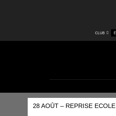
Aller
CLUB
É
au
contenu
28 AOÛT – REPRISE ECOL