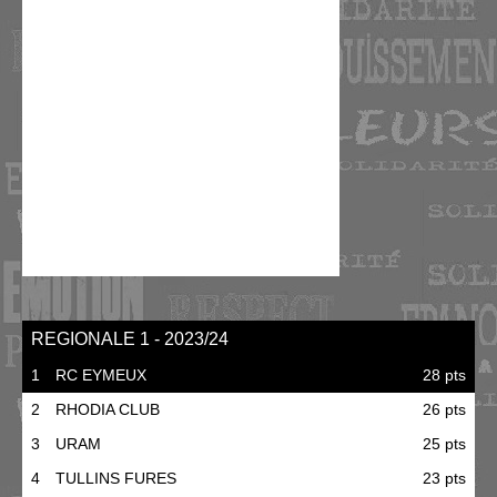
REGIONALE 1 - 2023/24
1
RC EYMEUX
28 pts
2
RHODIA CLUB
26 pts
3
URAM
25 pts
4
TULLINS FURES
23 pts