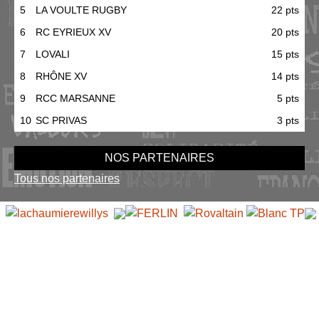
5
LA VOULTE RUGBY
22 pts
6
RC EYRIEUX XV
20 pts
7
LOVALI
15 pts
8
RHÔNE XV
14 pts
9
RCC MARSANNE
5 pts
10
SC PRIVAS
3 pts
NOS PARTENAIRES
Tous nos partenaires