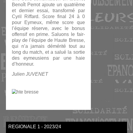
Benoît Perrot ajoute un quatrième
et dernier essai, transformé par
Cyril Riffard. Score final 24 à 0
pour Eymeux, même score que
l’équipe réserve, avec le bonus
offensif en prime. Saluons le fair-
play de l’équipe de Haute Bresse,
qui n’a jamais démérité tout au
long du match, et a salué la sortie
des eymeusiens par une haie
d’honneur.
Julien JUVENET
REGIONALE 1 - 2023/24