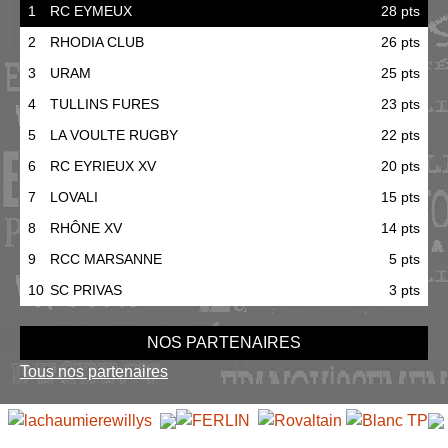
1
RC EYMEUX
28 pts
2
RHODIA CLUB
26 pts
3
URAM
25 pts
4
TULLINS FURES
23 pts
5
LA VOULTE RUGBY
22 pts
6
RC EYRIEUX XV
20 pts
7
LOVALI
15 pts
8
RHÔNE XV
14 pts
9
RCC MARSANNE
5 pts
10
SC PRIVAS
3 pts
NOS PARTENAIRES
Tous nos partenaires