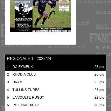
REGIONALE 1 - 2023/24
1
RC EYMEUX
28 pts
2
RHODIA CLUB
26 pts
3
URAM
25 pts
4
TULLINS FURES
23 pts
5
LA VOULTE RUGBY
22 pts
6
RC EYRIEUX XV
20 pts