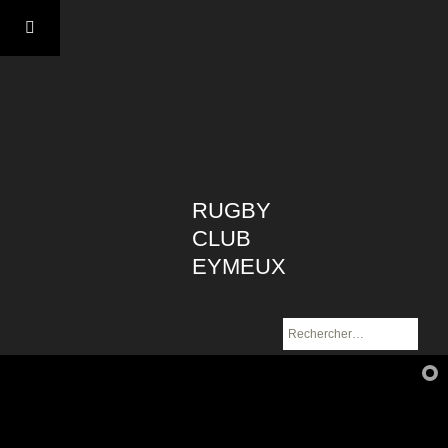
Aller
au
contenu
RUGBY
CLUB
EYMEUX
Rechercher :