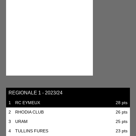
REGIONALE 1 - 2023/24
1
RC EYMEUX
28 pts
2
RHODIA CLUB
26 pts
3
URAM
25 pts
4
TULLINS FURES
23 pts