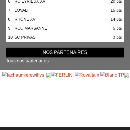
6
RC EYRIEUX XV
20 pts
7
LOVALI
15 pts
8
RHÔNE XV
14 pts
9
RCC MARSANNE
5 pts
10
SC PRIVAS
3 pts
NOS PARTENAIRES
Tous nos partenaires