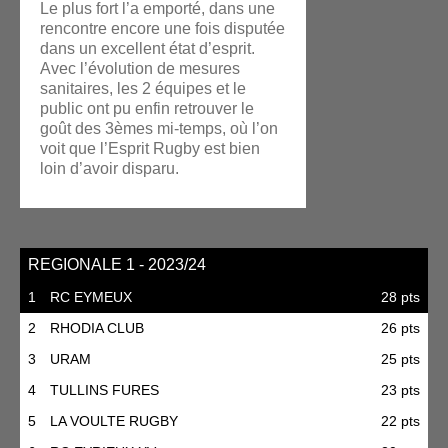
Le plus fort l’a emporté, dans une
rencontre encore une fois disputée
dans un excellent état d’esprit.
Avec l’évolution de mesures
sanitaires, les 2 équipes et le
public ont pu enfin retrouver le
goût des 3èmes mi-temps, où l’on
voit que l’Esprit Rugby est bien
loin d’avoir disparu.
REGIONALE 1 - 2023/24
1
RC EYMEUX
28 pts
2
RHODIA CLUB
26 pts
3
URAM
25 pts
4
TULLINS FURES
23 pts
5
LA VOULTE RUGBY
22 pts