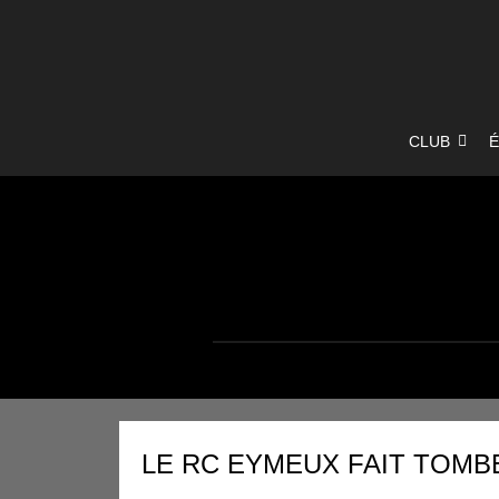
Aller
CLUB
É
au
contenu
LE RC EYMEUX FAIT TOMB