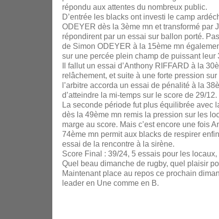
répondu aux attentes du nombreux public.
D’entrée les blacks ont investi le camp ardéc
ODEYER dès la 3ème mn et transformé par Je
répondirent par un essai sur ballon porté. Pa
de Simon ODEYER à la 15ème mn également tr
sur une percée plein champ de puissant leur 3
Il fallut un essai d’Anthony RIFFARD à la 30è
relâchement, et suite à une forte pression sur 
l’arbitre accorda un essai de pénalité à la 
d’atteindre la mi-temps sur le score de 29/12.
La seconde période fut plus équilibrée avec la
dès la 49ème mn remis la pression sur les l
marge au score. Mais c’est encore une fois 
74ème mn permit aux blacks de respirer enfin.
essai de la rencontre à la sirène.
Score Final : 39/24, 5 essais pour les locaux, 
Quel beau dimanche de rugby, quel plaisir po
Maintenant place au repos ce prochain dimanch
leader en Une comme en B.