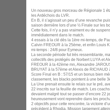
Un nouveau gros morceau de Régionale 1 ét
les Ardéchois du LVR.
En B, il s’agissait un peu d’une revanche pui
saison dernière lors d’une ½ Finale sur les 
Cette fois, il n’y a pas vraiment eu de suspen
immédiatement dans le match.
4 essais à la clé dès la 1ère mi-temps, d
Calvin FREOUR à la 25ème, et enfin Louis KL
mi-temps : 24/8 pour Eymeux.
La seconde période fut très ressemblante, ma
collectifs des protégés de Norbert LUYA et 
FREOUR à la 42ème mn, Alexandre JAROUSS
BRUYAT à la 57ème et Alexis de RICHAUD 
Score Final en B : 57/15 et un bonus bien méri
classement, les blacks pointent à une belle 3è
La Une prenait ensuite le relais sur le pré, 
22 inscrits sur la feuille de match. Les c
devaient malgré tout se passer d’encore 22 j
heureusement vont reprendre dans les prochain
2 objectifs pour cette rencontre, la victoire d
précédent à Rhodia. Mission largement attein