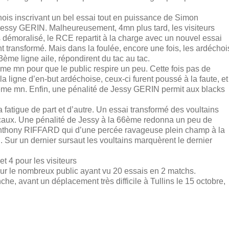
hois inscrivant un bel essai tout en puissance de Simon
ssy GERIN. Malheureusement, 4mn plus tard, les visiteurs
s démoralisé, le RCE repartit à la charge avec un nouvel essai
ansformé. Mais dans la foulée, encore une fois, les ardéchoi
ème ligne aile, répondirent du tac au tac.
me mn pour que le public respire un peu. Cette fois pas de
la ligne d’en-but ardéchoise, ceux-ci furent poussé à la faute, et
38ème mn. Enfin, une pénalité de Jessy GERIN permit aux blacks
 fatigue de part et d’autre. Un essai transformé des voultains
ocaux. Une pénalité de Jessy à la 66ème redonna un peu de
Anthony RIFFARD qui d’une percée ravageuse plein champ à la
 Sur un dernier sursaut les voultains marquèrent le dernier
et 4 pour les visiteurs
ur le nombreux public ayant vu 20 essais en 2 matchs.
e, avant un déplacement très difficile à Tullins le 15 octobre,