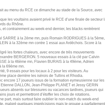
ait au menu du RCE ce dimanche au stade de la Source, avec
sque les voultains avaient privé le RCE d’une finale de secteur 
bords du Rhône.
s, et contrairement au week-end dernier, les blacks rentrèrent
e Paul SARRE à la 2ème mn, puis Romain RODRIGUES à la 5ème,
EIN à la 32ème mn contre 1 essai aux Ardéchois. Score à la
lgré les fortes chaleurs, avec encore de très mouvements
Alexandre BERGERON. 5 nouveaux essais à la clé par Calvin
E à la 46ème mn, Flavien BURAIS à la 49ème, Adrien
à la 69ème mn.
té, 9 essais pour les locaux à 2 pour les visiteurs. Au
me place derrière les isérois de Tullins et Rhodia.
avec encore 17 joueurs issus de la formation eymeusienne sur les
oachs Etienne DALLON, Jean-Philippe PLANET et Jessy GERIN
oueurs absents sur blessures ou vacances tardives, joueurs qui
s jours et permettront d’étoffer les choix de rotations.
’une part, mais surtout faire oublier le non-match du week-end
te, malgré quelques imprécisions mais le groupe a parfaitement