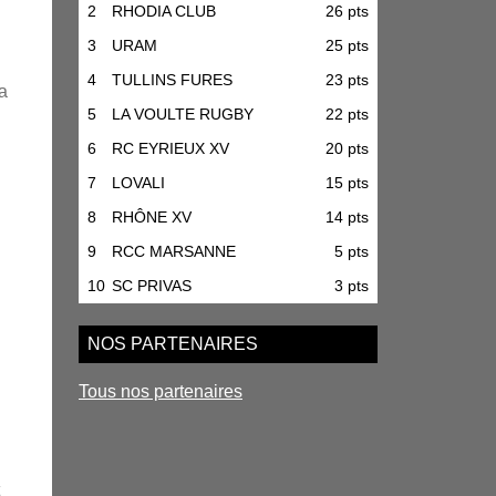
2
RHODIA CLUB
26 pts
3
URAM
25 pts
4
TULLINS FURES
23 pts
la
5
LA VOULTE RUGBY
22 pts
6
RC EYRIEUX XV
20 pts
7
LOVALI
15 pts
8
RHÔNE XV
14 pts
9
RCC MARSANNE
5 pts
10
SC PRIVAS
3 pts
NOS PARTENAIRES
Tous nos partenaires