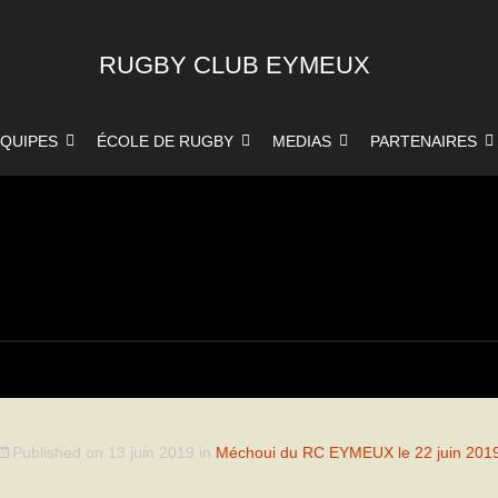
RUGBY CLUB EYMEUX
QUIPES
ÉCOLE DE RUGBY
MEDIAS
PARTENAIRES
Published on
13 juin 2019
in
Méchoui du RC EYMEUX le 22 juin 201