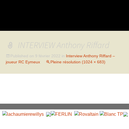
INTERVIEW Anthony Riffard
Published on
9 février 2022
in
Interview Anthony Riffard –
joueur RC Eymeux
Pleine résolution (1024 × 683)