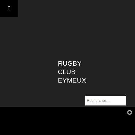
Aller
au
contenu
RUGBY
CLUB
EYMEUX
Rechercher :