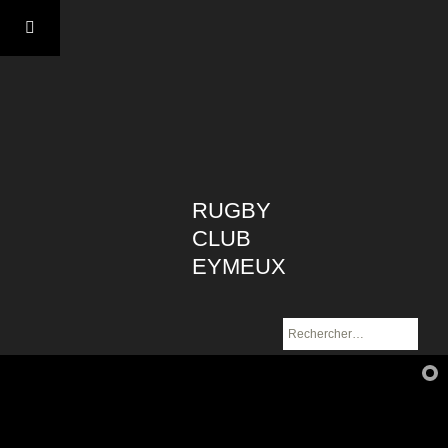
Aller
au
contenu
RUGBY
CLUB
EYMEUX
Rechercher :