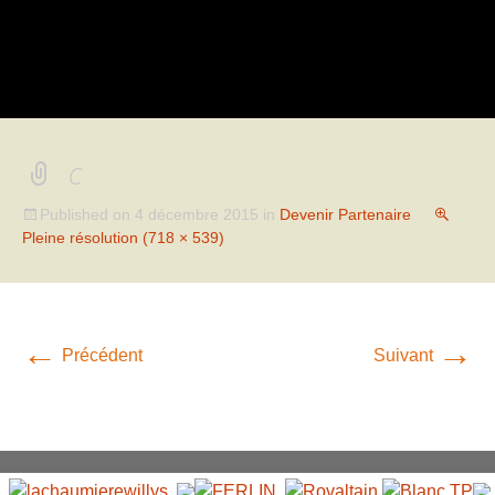
c
Published on
4 décembre 2015
in
Devenir Partenaire
Pleine résolution (718 × 539)
←
→
Précédent
Suivant