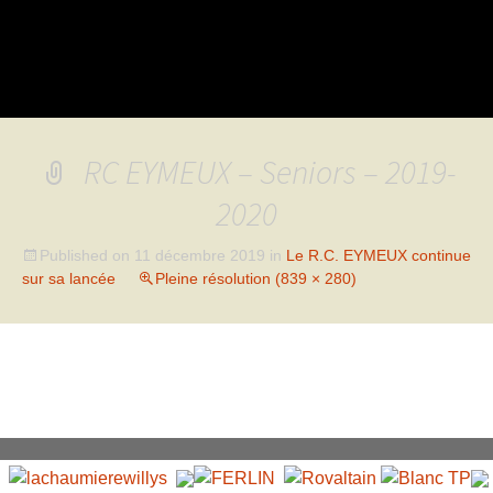
RC EYMEUX – Seniors – 2019-
2020
Published on
11 décembre 2019
in
Le R.C. EYMEUX continue
sur sa lancée
Pleine résolution (839 × 280)