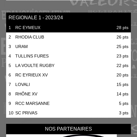
REGIONALE 1 - 2023/24
1
RC EYMEUX
28 pts
2
RHODIA CLUB
26 pts
3
URAM
25 pts
4
TULLINS FURES
23 pts
5
LA VOULTE RUGBY
22 pts
6
RC EYRIEUX XV
20 pts
7
LOVALI
15 pts
8
RHÔNE XV
14 pts
9
RCC MARSANNE
5 pts
10
SC PRIVAS
3 pts
NOS PARTENAIRES