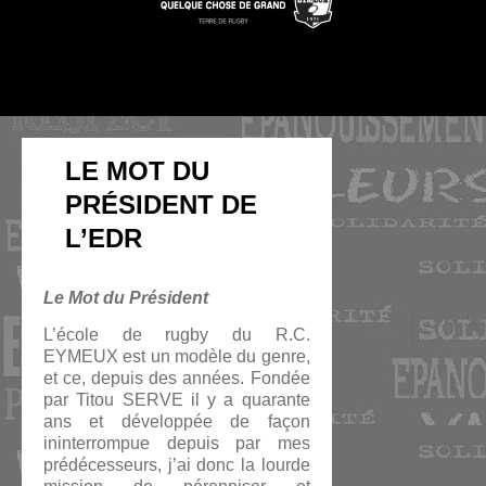
LE MOT DU
PRÉSIDENT DE
L’EDR
Le Mot du Président
L’école de rugby du R.C.
EYMEUX est un modèle du genre,
et ce, depuis des années. Fondée
par Titou SERVE il y a quarante
ans et développée de façon
ininterrompue depuis par mes
prédécesseurs, j’ai donc la lourde