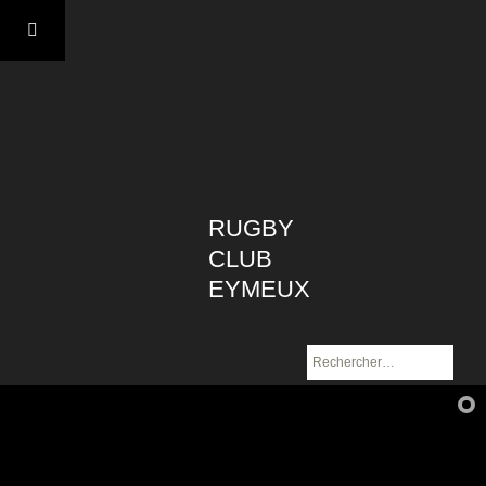
Aller
au
contenu
RUGBY
CLUB
EYMEUX
Rechercher :