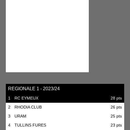
REGIONALE 1 - 2023/24
1
RC EYMEUX
28 pts
2
RHODIA CLUB
26 pts
3
URAM
25 pts
4
TULLINS FURES
23 pts