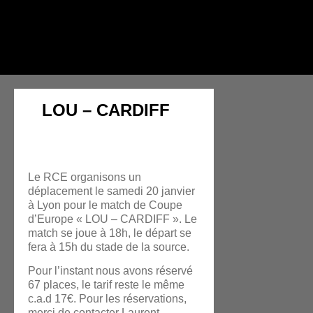
LOU – CARDIFF
Le RCE organisons un
déplacement le samedi 20 janvier
à Lyon pour le match de Coupe
d’Europe « LOU – CARDIFF ». Le
match se joue à 18h, le départ se
fera à 15h du stade de la source.
Pour l’instant nous avons réservé
67 places, le tarif reste le même
c.a.d 17€. Pour les réservations,
merci de contacter Laurent