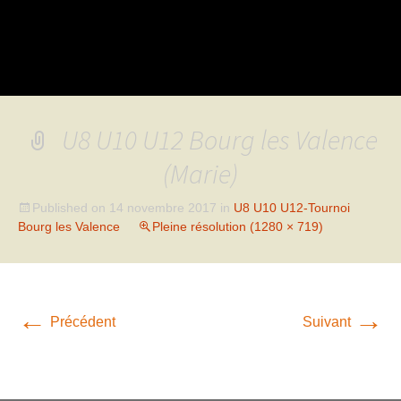
U8 U10 U12 Bourg les Valence
(Marie)
Published on
14 novembre 2017
in
U8 U10 U12-Tournoi
Bourg les Valence
Pleine résolution (1280 × 719)
←
→
Précédent
Suivant