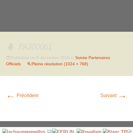
PA300061
Published on
9 décembre 2015
in
Soirée Partenaires
Officiels
Pleine résolution (1024 × 768)
←
→
Précédent
Suivant