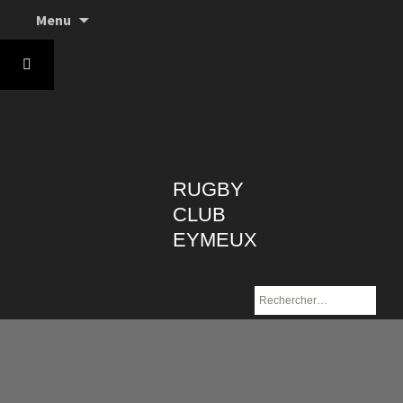
Aller
Menu
au
contenu
RUGBY
CLUB
EYMEUX
Rechercher :