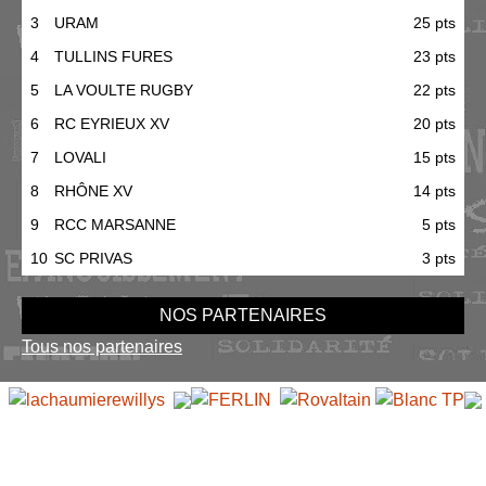
3
URAM
25 pts
4
TULLINS FURES
23 pts
5
LA VOULTE RUGBY
22 pts
6
RC EYRIEUX XV
20 pts
7
LOVALI
15 pts
8
RHÔNE XV
14 pts
9
RCC MARSANNE
5 pts
10
SC PRIVAS
3 pts
NOS PARTENAIRES
Tous nos partenaires